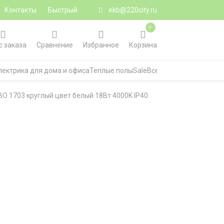
Контакты
Быстрый
ekb@220city.ru
0
с заказа
Сравнение
Избранное
Корзина
лектрика для дома и офиса
Теплые полы
Sale
Все категории
ВО 1703 круглый цвет белый 18Вт 4000K IP40