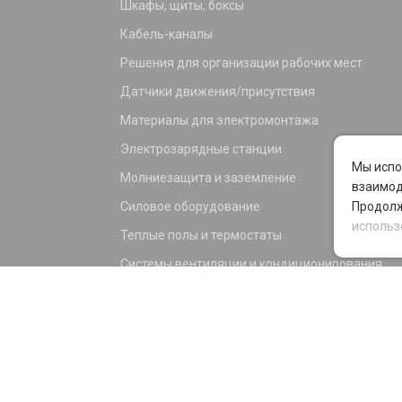
Шкафы, щиты, боксы
Кабель-каналы
Решения для организации рабочих мест
Датчики движения/присутствия
Материалы для электромонтажа
Электрозарядные станции
Мы испо
Молниезащита и заземление
взаимод
Силовое оборудование
Продолж
использ
Теплые полы и термостаты
Системы вентиляции и кондиционирования
Электрика для дома и офиса
Силовые разъемы
KNX оборудование
Светотехника