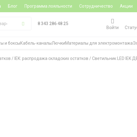
а
Блог
Программа лояльности
Сотрудничество
Акции
8 343 286 48 25
Войти
Стату
ы и боксы
Кабель-каналы
Лючки
Материалы для электромонтажа
Э
атков
/
IEK: распродажа складских остатков
/
Светильник LED IEK Д