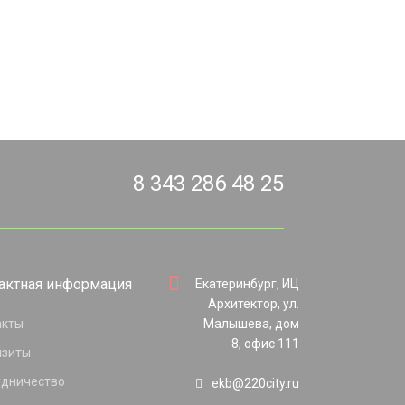
8 343 286 48 25
актная информация
Екатеринбург, ИЦ
Архитектор, ул.
акты
Малышева, дом
8, офис 111
изиты
удничество
ekb@220city.ru