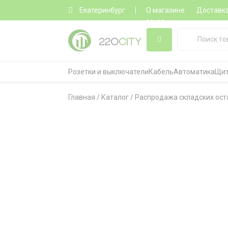
Екатеринбург
О магазине
Доставк
заказ
Розетки и выключатели
Кабель
Автоматика
Щит
Главная
/
Каталог
/
Распродажа складских ост