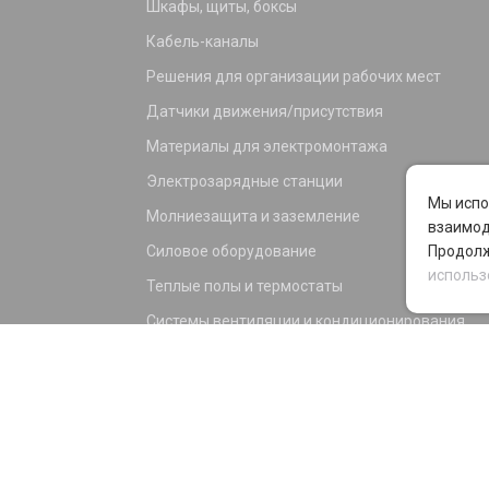
Шкафы, щиты, боксы
Кабель-каналы
Решения для организации рабочих мест
Датчики движения/присутствия
Материалы для электромонтажа
Электрозарядные станции
Мы испо
Молниезащита и заземление
взаимод
Силовое оборудование
Продолж
использ
Теплые полы и термостаты
Системы вентиляции и кондиционирования
Электрика для дома и офиса
Силовые разъемы
KNX оборудование
Светотехника