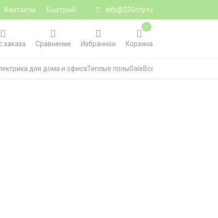
Контакты
Быстрый
ekb@220city.ru
0
с заказа
Сравнение
Избранное
Корзина
лектрика для дома и офиса
Теплые полы
Sale
Все категории