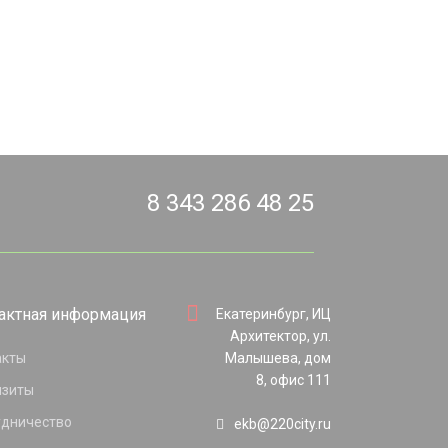
8 343 286 48 25
актная информация
Екатеринбург, ИЦ
Архитектор, ул.
акты
Малышева, дом
8, офис 111
изиты
удничество
ekb@220city.ru