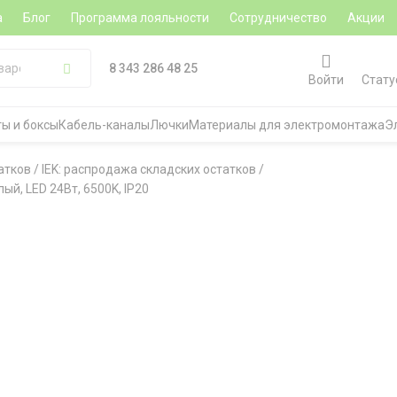
а
Блог
Программа лояльности
Сотрудничество
Акции
8 343 286 48 25
Войти
Стату
ы и боксы
Кабель-каналы
Лючки
Материалы для электромонтажа
Э
атков
/
IEK: распродажа складских остатков
/
ый, LED 24Вт, 6500K, IP20