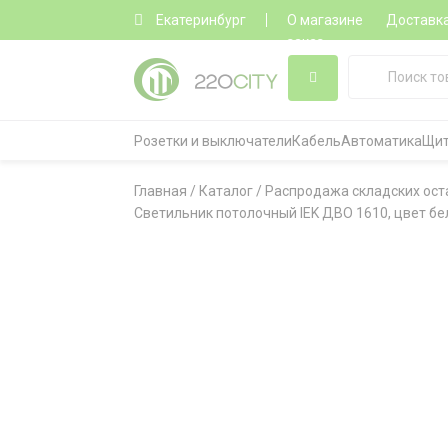
Екатеринбург
О магазине
Доставк
заказ
Розетки и выключатели
Кабель
Автоматика
Щит
Главная
/
Каталог
/
Распродажа складских ост
Светильник потолочный IEK ДВО 1610, цвет бел