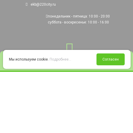
ekb@220city.ru
понедельник - пятница: 10:00 - 20:00
суббота - воскресенье: 10:00 - 16:00
0
Мы используем cookie.
Подробнее...
Согласен
Войти
Статус заказа
Сравнение
Избранное
Корзина
© 2008-2026 220city.ru - гипермаркет электрооборудования
Согласие на обработку персональных данных
Согласие на получение рекламно-информационных материалов