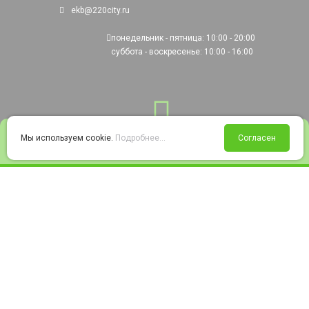
ekb@220city.ru
понедельник - пятница: 10:00 - 20:00
суббота - воскресенье: 10:00 - 16:00
0
Мы используем cookie.
Подробнее...
Согласен
Войти
Статус заказа
Сравнение
Избранное
Корзина
© 2008-2026 220city.ru - гипермаркет электрооборудования
Согласие на обработку персональных данных
Согласие на получение рекламно-информационных материалов