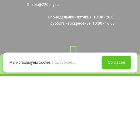
ekb@220city.ru
понедельник - пятница: 10:00 - 20:00
суббота - воскресенье: 10:00 - 16:00
0
Мы используем cookie.
Подробнее...
Согласен
Войти
Статус заказа
Сравнение
Избранное
Корзина
© 2008-2026 220city.ru - гипермаркет электрооборудования
Согласие на обработку персональных данных
Согласие на получение рекламно-информационных материалов