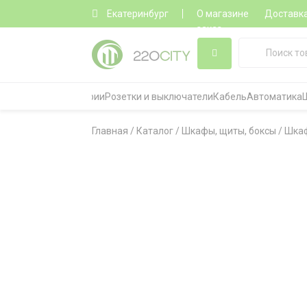
Екатеринбург
О магазине
Доставк
заказ
Все категории
Розетки и выключатели
Кабель
Автоматика
Главная
/
Каталог
/
Шкафы, щиты, боксы
/
Шкаф