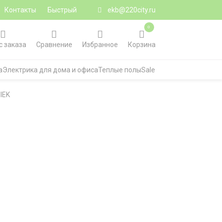
Контакты
Быстрый
ekb@220city.ru
0
с заказа
Сравнение
Избранное
Корзина
а
Электрика для дома и офиса
Теплые полы
Sale
IEK