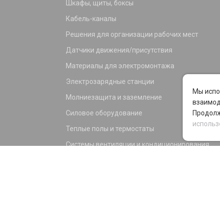
Шкафы, щиты, боксы
Кабель-каналы
Решения для организации рабочих мест
Датчики движения/присутствия
Материалы для электромонтажа
Электрозарядные станции
Мы испо
Молниезащита и заземление
взаимод
Силовое оборудование
Продолж
использ
Теплые полы и термостаты
Системы вентиляции и кондиционирования
Электрика для дома и офиса
Силовые разъемы
KNX оборудование
Светотехника