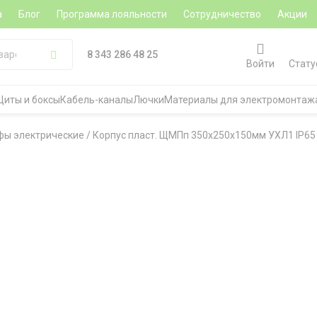
а
Блог
Программа лояльности
Сотрудничество
Акции
8 343 286 48 25
Войти
Стату
Щиты и боксы
Кабель-каналы
Лючки
Материалы для электромонтаж
ы электрические
/
Корпус пласт. ЩМПп 350х250х150мм УХЛ1 IP65 