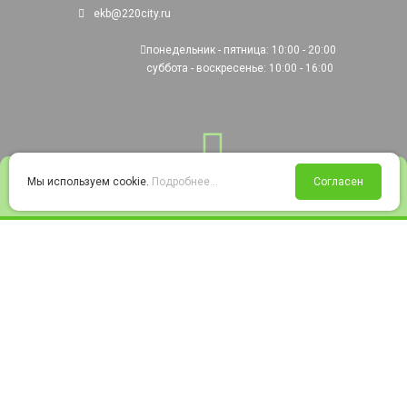
ekb@220city.ru
понедельник - пятница: 10:00 - 20:00
суббота - воскресенье: 10:00 - 16:00
0
Мы используем cookie.
Подробнее...
Согласен
Войти
Статус заказа
Сравнение
Избранное
Корзина
© 2008-2026 220city.ru - гипермаркет электрооборудования
Согласие на обработку персональных данных
Согласие на получение рекламно-информационных материалов