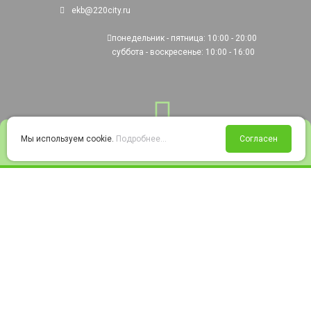
ekb@220city.ru
понедельник - пятница: 10:00 - 20:00
суббота - воскресенье: 10:00 - 16:00
0
Мы используем cookie.
Подробнее...
Согласен
Войти
Статус заказа
Сравнение
Избранное
Корзина
© 2008-2026 220city.ru - гипермаркет электрооборудования
Согласие на обработку персональных данных
Согласие на получение рекламно-информационных материалов