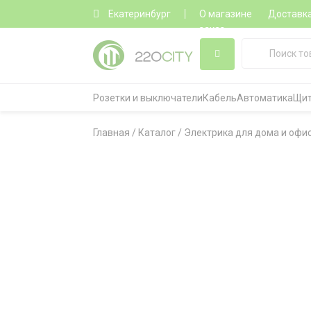
Екатеринбург
О магазине
Доставк
заказ
Розетки и выключатели
Кабель
Автоматика
Щит
Главная
/
Каталог
/
Электрика для дома и офи