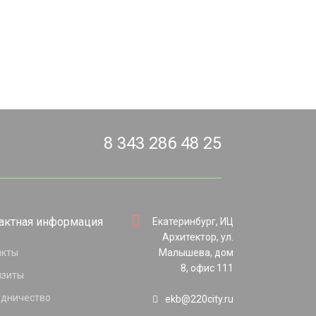
8 343 286 48 25
актная информация
Екатеринбург, ИЦ
Архитектор, ул.
акты
Малышева, дом
8, офис 111
изиты
удничество
ekb@220city.ru