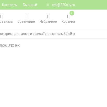
Контакты
Быстрый
ekb@220city.ru
0
с заказа
Сравнение
Избранное
Корзина
лектрика для дома и офиса
Теплые полы
Sale
Все категории
250В UNO IEK