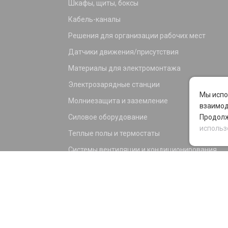
Шкафы, щиты, боксы
Кабель-каналы
Решения для организации рабочих мест
Датчики движения/присутствия
Материалы для электромонтажа
Электрозарядные станции
Мы испо
Молниезащита и заземление
взаимод
Силовое оборудование
Продолж
использ
Теплые полы и термостаты
Системы вентиляции и кондиционирования
Электрика для дома и офиса
Силовые разъемы
KNX оборудование
Светотехника