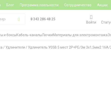
а
Блог
Программа лояльности
Сотрудничество
Акции
8 343 286 48 25
Войти
Стату
ы и боксы
Кабель-каналы
Лючки
Материалы для электромонтажа
Э
са
/
Удлинители
/
Удлинитель У05В 5 мест 2P+PE/3м 3х1,5мм2 16А/