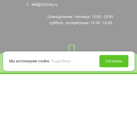
ekb@220city.ru
понедельник - пятница: 10:00 - 20:00
суббота - воскресенье: 10:00 - 16:00
0
Мы используем cookie.
Подробнее...
Согласен
Войти
Статус заказа
Сравнение
Избранное
Корзина
© 2008-2026 220city.ru - гипермаркет электрооборудования
Согласие на обработку персональных данных
Согласие на получение рекламно-информационных материалов