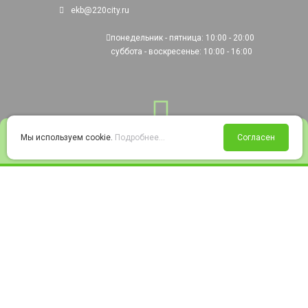
ekb@220city.ru
понедельник - пятница: 10:00 - 20:00
суббота - воскресенье: 10:00 - 16:00
0
Мы используем cookie.
Подробнее...
Согласен
Войти
Статус заказа
Сравнение
Избранное
Корзина
© 2008-2026 220city.ru - гипермаркет электрооборудования
Согласие на обработку персональных данных
Согласие на получение рекламно-информационных материалов