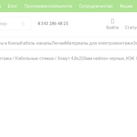
а
Блог
Программа лояльности
Сотрудничество
Акции
8 343 286 48 25
Войти
Стату
ы и боксы
Кабель-каналы
Лючки
Материалы для электромонтажа
Э
нтажа
/
Кабельные стяжки
/
Хомут 4,8х250мм нейлон черные, ИЭК. В