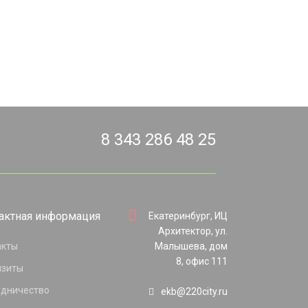
8 343 286 48 25
актная информация
Екатеринбург, ИЦ
Архитектор, ул.
акты
Малышева, дом
8, офис 111
изиты
удничество
ekb@220city.ru