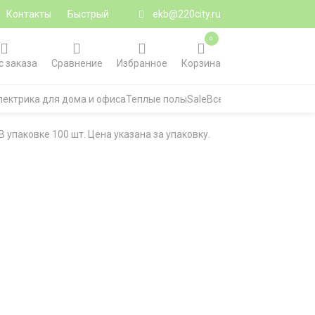
Контакты
Быстрый
ekb@220city.ru
0
с заказа
Сравнение
Избранное
Корзина
лектрика для дома и офиса
Теплые полы
Sale
Все категории
 упаковке 100 шт. Цена указана за упаковку.