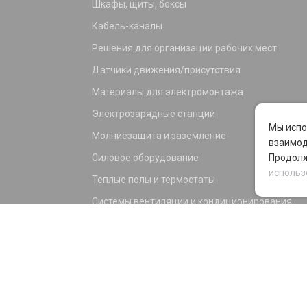
Шкафы, щиты, боксы
Кабель-каналы
Решения для организации рабочих мест
Датчики движения/присутствия
Материалы для электромонтажа
Электрозарядные станции
Мы испо
Молниезащита и заземление
взаимод
Силовое оборудование
Продолж
использ
Теплые полы и термостаты
Системы вентиляции и кондиционирования
Электрика для дома и офиса
Силовые разъемы
KNX оборудование
Светотехника