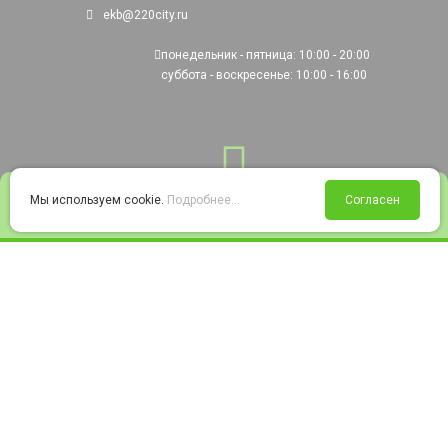
ekb@220city.ru
понедельник - пятница: 10:00 - 20:00
суббота - воскресенье: 10:00 - 16:00
0
Мы используем cookie.
Подробнее...
Согласен
Войти
Статус заказа
Сравнение
Избранное
Корзина
© 2008-2026 220city.ru - гипермаркет электрооборудования
Согласие на обработку персональных данных
Согласие на получение рекламно-информационных материалов