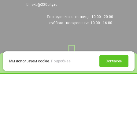
ekb@220city.ru
понедельник - пятница: 10:00 - 20:00
суббота - воскресенье: 10:00 - 16:00
0
Мы используем cookie.
Подробнее...
Согласен
Войти
Статус заказа
Сравнение
Избранное
Корзина
© 2008-2026 220city.ru - гипермаркет электрооборудования
Согласие на обработку персональных данных
Согласие на получение рекламно-информационных материалов