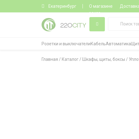
Екатеринбург
О магазине
Доставк
заказ
Розетки и выключатели
Кабель
Автоматика
Щит
Главная
/
Каталог
/
Шкафы, щиты, боксы
/
Упло