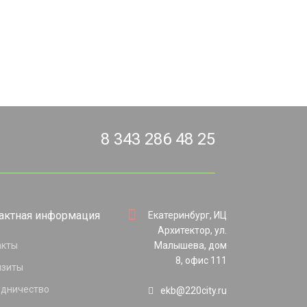
8 343 286 48 25
актная информация
Екатеринбург, ИЦ
Архитектор, ул.
акты
Малышева, дом
8, офис 111
изиты
удничество
ekb@220city.ru