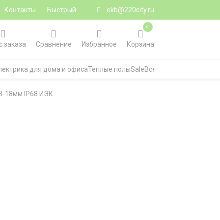
Контакты
Быстрый
ekb@220city.ru
0
с заказа
Сравнение
Избранное
Корзина
лектрика для дома и офиса
Теплые полы
Sale
Все категории
3-18мм IP68 ИЭК