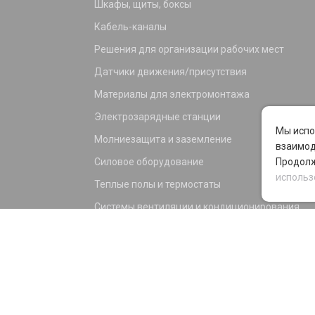
Шкафы, щиты, боксы
Кабель-каналы
Решения для организации рабочих мест
Датчики движения/присутствия
Материалы для электромонтажа
Электрозарядные станции
Мы испо
Молниезащита и заземление
взаимод
Силовое оборудование
Продолж
использ
Теплые полы и термостаты
Системы вентиляции и кондиционирования
Электрика для дома и офиса
Силовые разъемы
KNX оборудование
Светотехника