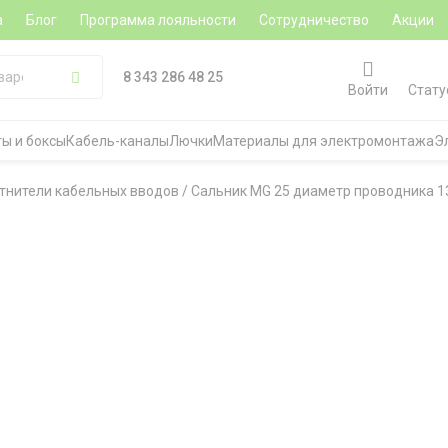
а
Блог
Программа лояльности
Сотрудничество
Акции
8 343 286 48 25
Войти
Стату
ы и боксы
Кабель-каналы
Лючки
Материалы для электромонтажа
Э
тнители кабельных вводов
/
Сальник MG 25 диаметр проводника 1