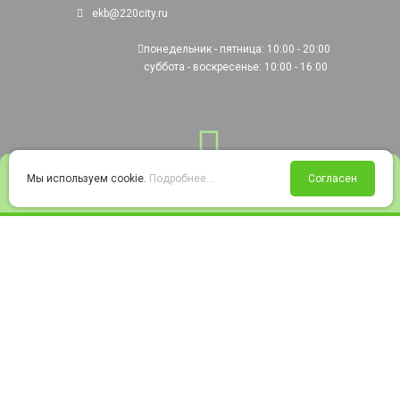
ekb@220city.ru
понедельник - пятница: 10:00 - 20:00
суббота - воскресенье: 10:00 - 16:00
0
Мы используем cookie.
Подробнее...
Согласен
Войти
Статус заказа
Сравнение
Избранное
Корзина
© 2008-2026 220city.ru - гипермаркет электрооборудования
Согласие на обработку персональных данных
Согласие на получение рекламно-информационных материалов