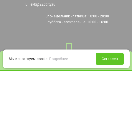
ekb@220city.ru
понедельник - пятница: 10:00 - 20:00
суббота - воскресенье: 10:00 - 16:00
0
Мы используем cookie.
Подробнее...
Согласен
Войти
Статус заказа
Сравнение
Избранное
Корзина
© 2008-2026 220city.ru - гипермаркет электрооборудования
Согласие на обработку персональных данных
Согласие на получение рекламно-информационных материалов