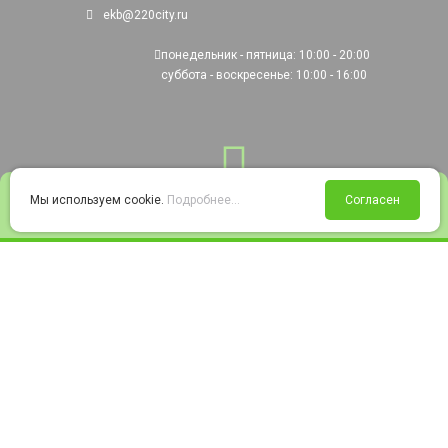
ekb@220city.ru
понедельник - пятница: 10:00 - 20:00
суббота - воскресенье: 10:00 - 16:00
0
Мы используем cookie.
Подробнее...
Согласен
Войти
Статус заказа
Сравнение
Избранное
Корзина
© 2008-2026 220city.ru - гипермаркет электрооборудования
Согласие на обработку персональных данных
Согласие на получение рекламно-информационных материалов