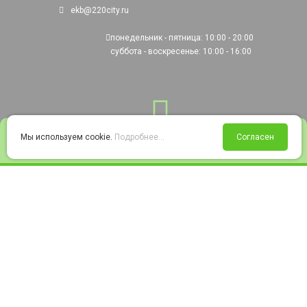
ekb@220city.ru
понедельник - пятница: 10:00 - 20:00
суббота - воскресенье: 10:00 - 16:00
0
Мы используем cookie.
Подробнее...
Согласен
Войти
Статус заказа
Сравнение
Избранное
Корзина
© 2008-2026 220city.ru - гипермаркет электрооборудования
Согласие на обработку персональных данных
Согласие на получение рекламно-информационных материалов