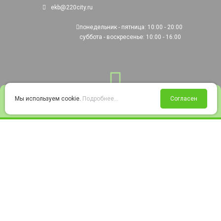
ekb@220city.ru
понедельник - пятница: 10:00 - 20:00
суббота - воскресенье: 10:00 - 16:00
0
Мы используем cookie.
Подробнее...
Согласен
Войти
Статус заказа
Сравнение
Избранное
Корзина
© 2008-2026 220city.ru - гипермаркет электрооборудования
Согласие на обработку персональных данных
Согласие на получение рекламно-информационных материалов