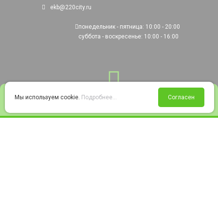
ekb@220city.ru
понедельник - пятница: 10:00 - 20:00
суббота - воскресенье: 10:00 - 16:00
0
Мы используем cookie.
Подробнее...
Согласен
Войти
Статус заказа
Сравнение
Избранное
Корзина
© 2008-2026 220city.ru - гипермаркет электрооборудования
Согласие на обработку персональных данных
Согласие на получение рекламно-информационных материалов