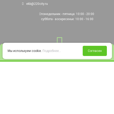
ekb@220city.ru
понедельник - пятница: 10:00 - 20:00
суббота - воскресенье: 10:00 - 16:00
0
Мы используем cookie.
Подробнее...
Согласен
Войти
Статус заказа
Сравнение
Избранное
Корзина
© 2008-2026 220city.ru - гипермаркет электрооборудования
Согласие на обработку персональных данных
Согласие на получение рекламно-информационных материалов