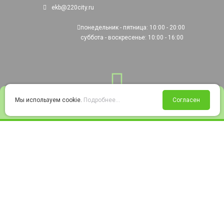
ekb@220city.ru
понедельник - пятница: 10:00 - 20:00
суббота - воскресенье: 10:00 - 16:00
0
Мы используем cookie.
Подробнее...
Согласен
Войти
Статус заказа
Сравнение
Избранное
Корзина
© 2008-2026 220city.ru - гипермаркет электрооборудования
Согласие на обработку персональных данных
Согласие на получение рекламно-информационных материалов