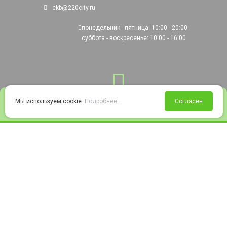
ekb@220city.ru
понедельник - пятница: 10:00 - 20:00
суббота - воскресенье: 10:00 - 16:00
0
Мы используем cookie.
Подробнее...
Согласен
Войти
Статус заказа
Сравнение
Избранное
Корзина
© 2008-2026 220city.ru - гипермаркет электрооборудования
Согласие на обработку персональных данных
Согласие на получение рекламно-информационных материалов