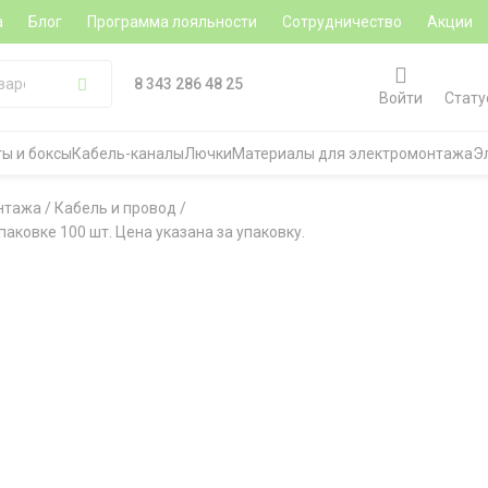
а
Блог
Программа лояльности
Сотрудничество
Акции
8 343 286 48 25
Войти
Стату
ы и боксы
Кабель-каналы
Лючки
Материалы для электромонтажа
Э
нтажа
/
Кабель и провод
/
аковке 100 шт. Цена указана за упаковку.