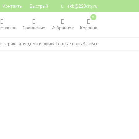
Контакты
Быстрый
ekb@220city.ru
0
с заказа
Сравнение
Избранное
Корзина
лектрика для дома и офиса
Теплые полы
Sale
Все категории