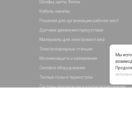
Шкафы, щиты, боксы
Кабель-каналы
Решения для организации рабочих мест
Датчики движения/присутствия
Материалы для электромонтажа
Электрозарядные станции
Мы испо
Молниезащита и заземление
взаимод
Силовое оборудование
Продолж
использ
Теплые полы и термостаты
Системы вентиляции и кондиционирования
Электрика для дома и офиса
Силовые разъемы
KNX оборудование
Светотехника