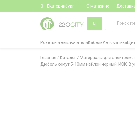
Екатеринбург
О магазине
Доставк
заказ
Розетки и выключатели
Кабель
Автоматика
Щит
Главная
/
Каталог
/
Материалы для электромо
Дюбель хомут 5-10мм нейлон черный, ИЭК. В уп