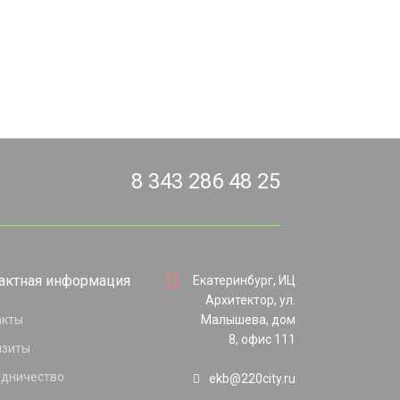
8 343 286 48 25
актная информация
Екатеринбург, ИЦ
Архитектор, ул.
акты
Малышева, дом
8, офис 111
изиты
удничество
ekb@220city.ru