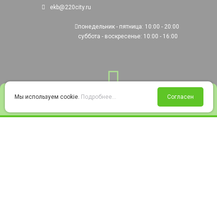
ekb@220city.ru
понедельник - пятница: 10:00 - 20:00
суббота - воскресенье: 10:00 - 16:00
0
Мы используем cookie.
Подробнее...
Согласен
Войти
Статус заказа
Сравнение
Избранное
Корзина
© 2008-2026 220city.ru - гипермаркет электрооборудования
Согласие на обработку персональных данных
Согласие на получение рекламно-информационных материалов