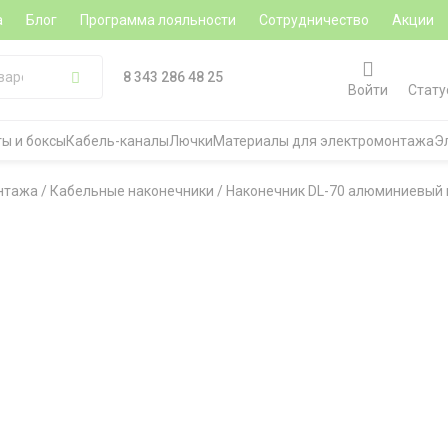
а
Блог
Программа лояльности
Сотрудничество
Акции
8 343 286 48 25
Войти
Стату
ы и боксы
Кабель-каналы
Лючки
Материалы для электромонтажа
Э
нтажа
/
Кабельные наконечники
/
Наконечник DL-70 алюминиевый