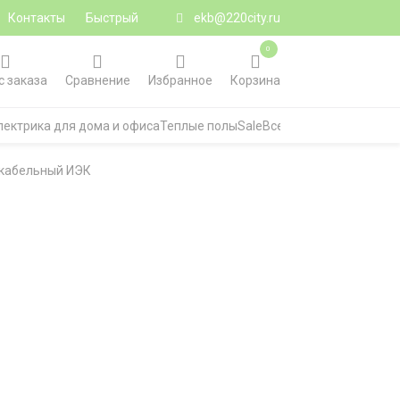
Контакты
Быстрый
ekb@220city.ru
0
с заказа
Сравнение
Избранное
Корзина
лектрика для дома и офиса
Теплые полы
Sale
Все категории
 кабельный ИЭК