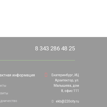
8 343 286 48 25
актная информация
Екатеринбург, ИЦ
Архитектор, ул.
акты
Малышева, дом
8, офис 111
изиты
удничество
ekb@220city.ru