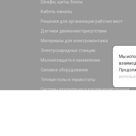
Шкафы, щиты, боксы
Кабель-каналы
Решения для организации рабочих мест
Датчики движения/присутствия
Материалы для электромонтажа
Электрозарядные станции
Мы испо
Молниезащита и заземление
взаимод
Силовое оборудование
Продолж
использ
Теплые полы и термостаты
Системы вентиляции и кондиционирования
Электрика для дома и офиса
Силовые разъемы
KNX оборудование
Светотехника