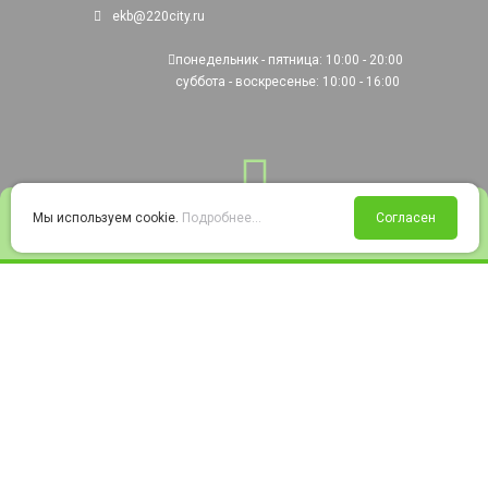
ekb@220city.ru
понедельник - пятница: 10:00 - 20:00
суббота - воскресенье: 10:00 - 16:00
0
Мы используем cookie.
Подробнее...
Согласен
Войти
Статус заказа
Сравнение
Избранное
Корзина
© 2008-2026 220city.ru - гипермаркет электрооборудования
Согласие на обработку персональных данных
Согласие на получение рекламно-информационных материалов