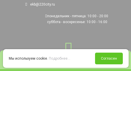
ekb@220city.ru
понедельник - пятница: 10:00 - 20:00
суббота - воскресенье: 10:00 - 16:00
0
Мы используем cookie.
Подробнее...
Согласен
Войти
Статус заказа
Сравнение
Избранное
Корзина
© 2008-2026 220city.ru - гипермаркет электрооборудования
Согласие на обработку персональных данных
Согласие на получение рекламно-информационных материалов