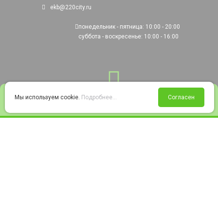
ekb@220city.ru
понедельник - пятница: 10:00 - 20:00
суббота - воскресенье: 10:00 - 16:00
0
Мы используем cookie.
Подробнее...
Согласен
Войти
Статус заказа
Сравнение
Избранное
Корзина
© 2008-2026 220city.ru - гипермаркет электрооборудования
Согласие на обработку персональных данных
Согласие на получение рекламно-информационных материалов