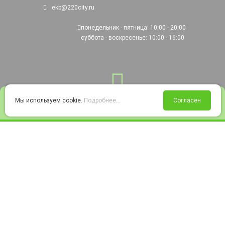
ekb@220city.ru
понедельник - пятница: 10:00 - 20:00
суббота - воскресенье: 10:00 - 16:00
0
Мы используем cookie.
Подробнее...
Согласен
Войти
Статус заказа
Сравнение
Избранное
Корзина
© 2008-2026 220city.ru - гипермаркет электрооборудования
Согласие на обработку персональных данных
Согласие на получение рекламно-информационных материалов