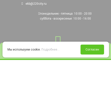
ekb@220city.ru
понедельник - пятница: 10:00 - 20:00
суббота - воскресенье: 10:00 - 16:00
0
Мы используем cookie.
Подробнее...
Согласен
Войти
Статус заказа
Сравнение
Избранное
Корзина
© 2008-2026 220city.ru - гипермаркет электрооборудования
Согласие на обработку персональных данных
Согласие на получение рекламно-информационных материалов