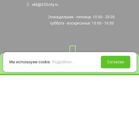
ekb@220city.ru
понедельник - пятница: 10:00 - 20:00
суббота - воскресенье: 10:00 - 16:00
0
Мы используем cookie.
Подробнее...
Согласен
Войти
Статус заказа
Сравнение
Избранное
Корзина
© 2008-2026 220city.ru - гипермаркет электрооборудования
Согласие на обработку персональных данных
Согласие на получение рекламно-информационных материалов