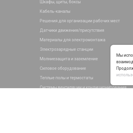
Шкафы, щиты, боксы
Кабель-каналы
Решения для организации рабочих мест
Датчики движения/присутствия
Материалы для электромонтажа
Электрозарядные станции
Мы испо
Молниезащита и заземление
взаимод
Силовое оборудование
Продолж
использ
Теплые полы и термостаты
Системы вентиляции и кондиционирования
Электрика для дома и офиса
Силовые разъемы
KNX оборудование
Светотехника