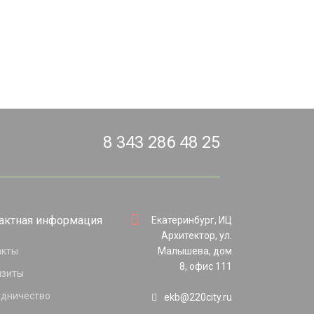
8 343 286 48 25
актная информация
Екатеринбург, ИЦ
Архитектор, ул.
акты
Малышева, дом
8, офис 111
изиты
удничество
ekb@220city.ru