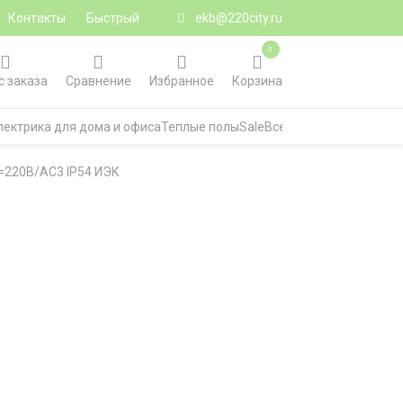
Контакты
Быстрый
ekb@220city.ru
0
с заказа
Сравнение
Избранное
Корзина
лектрика для дома и офиса
Теплые полы
Sale
Все категории
=220В/АС3 IP54 ИЭК