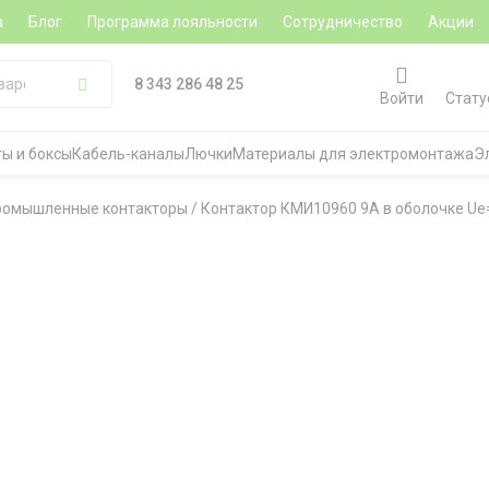
а
Блог
Программа лояльности
Сотрудничество
Акции
8 343 286 48 25
Войти
Стату
ы и боксы
Кабель-каналы
Лючки
Материалы для электромонтажа
Э
ромышленные контакторы
/
Контактор КМИ10960 9А в оболочке Ue