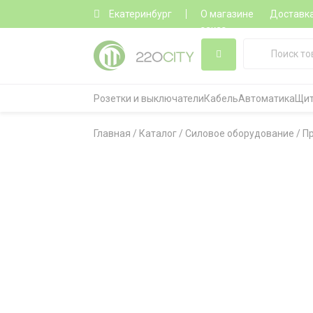
Екатеринбург
О магазине
Доставк
заказ
Розетки и выключатели
Кабель
Автоматика
Щит
Главная
/
Каталог
/
Силовое оборудование
/
П