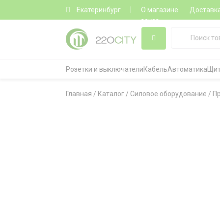
Екатеринбург
О магазине
Доставк
заказ
Розетки и выключатели
Кабель
Автоматика
Щит
Главная
/
Каталог
/
Силовое оборудование
/
П