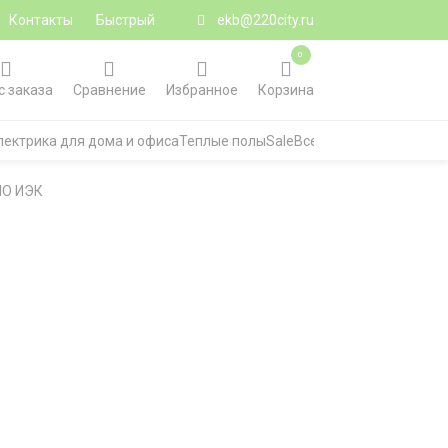
Контакты
Быстрый
ekb@220city.ru
0
с заказа
Сравнение
Избранное
Корзина
лектрика для дома и офиса
Теплые полы
Sale
Все категории
НО ИЭК