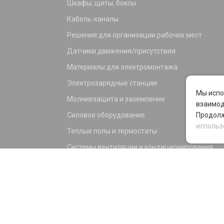
Шкафы, щиты, боксы
Кабель-каналы
Решения для организации рабочих мест
Датчики движения/присутствия
Материалы для электромонтажа
Электрозарядные станции
Мы испо
Молниезащита и заземление
взаимод
Силовое оборудование
Продолж
использ
Теплые полы и термостаты
Системы вентиляции и кондиционирования
Электрика для дома и офиса
Силовые разъемы
KNX оборудование
Светотехника