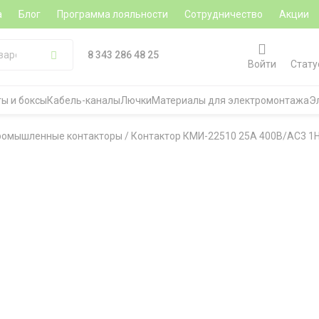
а
Блог
Программа лояльности
Сотрудничество
Акции
8 343 286 48 25
Войти
Стату
ы и боксы
Кабель-каналы
Лючки
Материалы для электромонтажа
Э
ромышленные контакторы
/
Контактор КМИ-22510 25А 400В/АС3 1