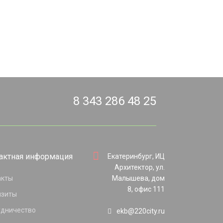
8 343 286 48 25
актная информация
Екатеринбург, ИЦ
Архитектор, ул.
акты
Малышева, дом
8, офис 111
изиты
удничество
ekb@220city.ru