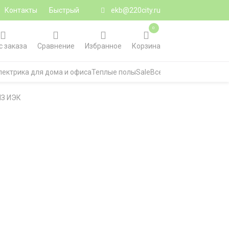
Контакты
Быстрый
ekb@220city.ru
0
с заказа
Сравнение
Избранное
Корзина
лектрика для дома и офиса
Теплые полы
Sale
Все категории
НЗ ИЭК