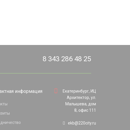
8 343 286 48 25
актная информация
Екатеринбург, ИЦ
Архитектор, ул.
акты
Малышева, дом
8, офис 111
изиты
удничество
ekb@220city.ru