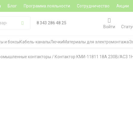
а
Блог
Программа лояльности
Сотрудничество
Акции
8 343 286 48 25
Войти
Стату
ы и боксы
Кабель-каналы
Лючки
Материалы для электромонтажа
Э
ромышленные контакторы
/
Контактор КМИ-11811 18А 230В/АС3 1