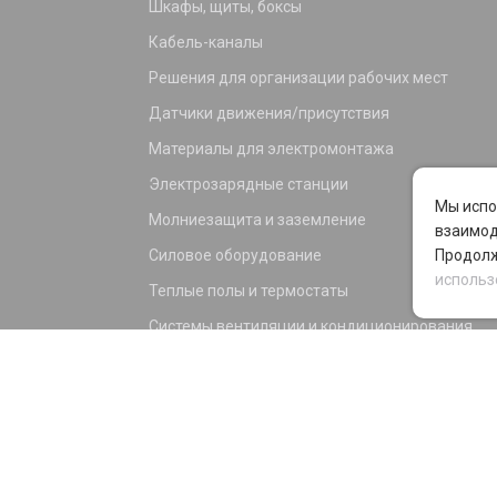
Шкафы, щиты, боксы
Кабель-каналы
Решения для организации рабочих мест
Датчики движения/присутствия
Материалы для электромонтажа
Электрозарядные станции
Мы испо
Молниезащита и заземление
взаимод
Силовое оборудование
Продолж
использ
Теплые полы и термостаты
Системы вентиляции и кондиционирования
Электрика для дома и офиса
Силовые разъемы
KNX оборудование
Светотехника