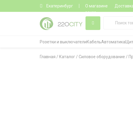
Екатеринбург
О магазине
Доставк
заказ
Розетки и выключатели
Кабель
Автоматика
Щит
Главная
/
Каталог
/
Силовое оборудование
/
П