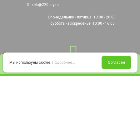
ekb@220city.ru
понедельник - пятница: 10:00 - 20:00
суббота - воскресенье: 10:00 - 16:00
0
Мы используем cookie.
Подробнее...
Согласен
Войти
Статус заказа
Сравнение
Избранное
Корзина
© 2008-2026 220city.ru - гипермаркет электрооборудования
Согласие на обработку персональных данных
Согласие на получение рекламно-информационных материалов