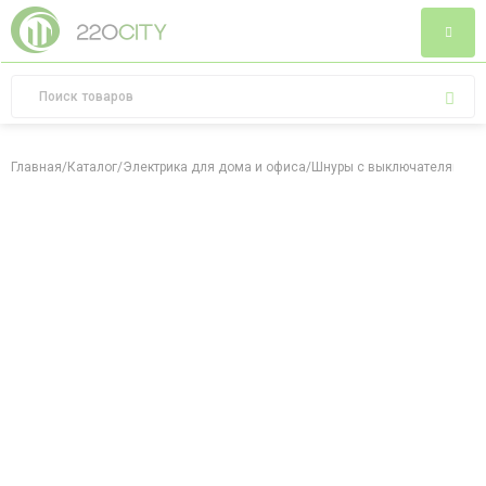
Главная
/
Каталог
/
Электрика для дома и офиса
/
Шнуры с выключателями
/
Ш