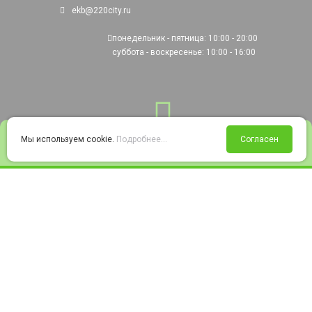
ekb@220city.ru
понедельник - пятница: 10:00 - 20:00
суббота - воскресенье: 10:00 - 16:00
0
Мы используем cookie.
Подробнее...
Согласен
Войти
Статус заказа
Сравнение
Избранное
Корзина
© 2008-2026 220city.ru - гипермаркет электрооборудования
Согласие на обработку персональных данных
Согласие на получение рекламно-информационных материалов