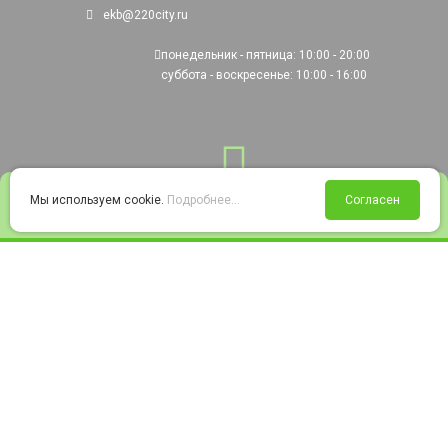
ekb@220city.ru
понедельник - пятница: 10:00 - 20:00
суббота - воскресенье: 10:00 - 16:00
0
Мы используем cookie.
Подробнее...
Согласен
Войти
Статус заказа
Сравнение
Избранное
Корзина
© 2008-2026 220city.ru - гипермаркет электрооборудования
Согласие на обработку персональных данных
Согласие на получение рекламно-информационных материалов