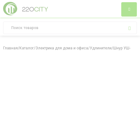
Главная
/
Каталог
/
Электрика для дома и офиса
/
Удлинители
/
Шнур УШ-01РВ 