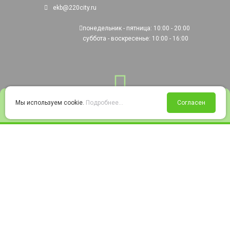
ekb@220city.ru
понедельник - пятница: 10:00 - 20:00
суббота - воскресенье: 10:00 - 16:00
0
Мы используем cookie.
Подробнее...
Согласен
Войти
Статус заказа
Сравнение
Избранное
Корзина
© 2008-2026 220city.ru - гипермаркет электрооборудования
Согласие на обработку персональных данных
Согласие на получение рекламно-информационных материалов