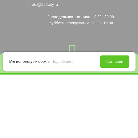
ekb@220city.ru
понедельник - пятница: 10:00 - 20:00
суббота - воскресенье: 10:00 - 16:00
0
Мы используем cookie.
Подробнее...
Согласен
Войти
Статус заказа
Сравнение
Избранное
Корзина
© 2008-2026 220city.ru - гипермаркет электрооборудования
Согласие на обработку персональных данных
Согласие на получение рекламно-информационных материалов