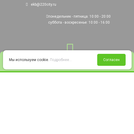
ekb@220city.ru
понедельник - пятница: 10:00 - 20:00
суббота - воскресенье: 10:00 - 16:00
0
Мы используем cookie.
Подробнее...
Согласен
Войти
Статус заказа
Сравнение
Избранное
Корзина
© 2008-2026 220city.ru - гипермаркет электрооборудования
Согласие на обработку персональных данных
Согласие на получение рекламно-информационных материалов