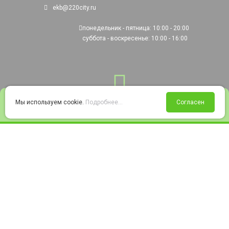
ekb@220city.ru
понедельник - пятница: 10:00 - 20:00
суббота - воскресенье: 10:00 - 16:00
0
Мы используем cookie.
Подробнее...
Согласен
Войти
Статус заказа
Сравнение
Избранное
Корзина
© 2008-2026 220city.ru - гипермаркет электрооборудования
Согласие на обработку персональных данных
Согласие на получение рекламно-информационных материалов