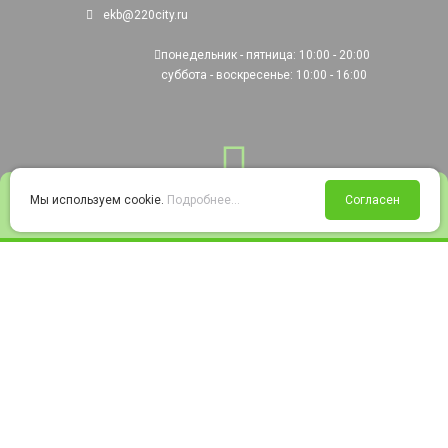
ekb@220city.ru
понедельник - пятница: 10:00 - 20:00
суббота - воскресенье: 10:00 - 16:00
0
Мы используем cookie.
Подробнее...
Согласен
Войти
Статус заказа
Сравнение
Избранное
Корзина
© 2008-2026 220city.ru - гипермаркет электрооборудования
Согласие на обработку персональных данных
Согласие на получение рекламно-информационных материалов