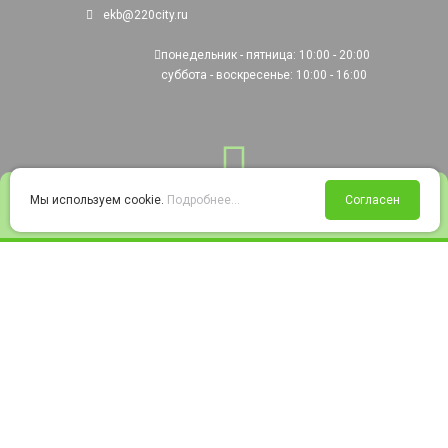
ekb@220city.ru
понедельник - пятница: 10:00 - 20:00
суббота - воскресенье: 10:00 - 16:00
0
Мы используем cookie.
Подробнее...
Согласен
Войти
Статус заказа
Сравнение
Избранное
Корзина
© 2008-2026 220city.ru - гипермаркет электрооборудования
Согласие на обработку персональных данных
Согласие на получение рекламно-информационных материалов