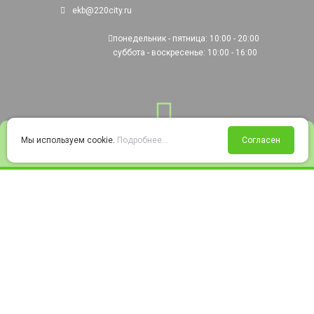
ekb@220city.ru
понедельник - пятница: 10:00 - 20:00
суббота - воскресенье: 10:00 - 16:00
0
Мы используем cookie.
Подробнее...
Согласен
Войти
Статус заказа
Сравнение
Избранное
Корзина
© 2008-2026 220city.ru - гипермаркет электрооборудования
Согласие на обработку персональных данных
Согласие на получение рекламно-информационных материалов