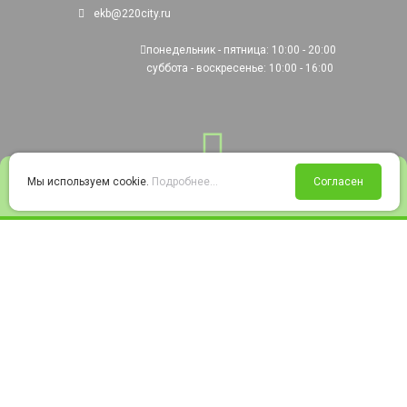
ekb@220city.ru
понедельник - пятница: 10:00 - 20:00
суббота - воскресенье: 10:00 - 16:00
0
Мы используем cookie.
Подробнее...
Согласен
Войти
Статус заказа
Сравнение
Избранное
Корзина
© 2008-2026 220city.ru - гипермаркет электрооборудования
Согласие на обработку персональных данных
Согласие на получение рекламно-информационных материалов