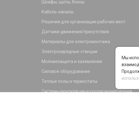
Шкафы, щиты, боксы
Кабель-каналы
Решения для организации рабочих мест
Датчики движения/присутствия
Материалы для электромонтажа
Электрозарядные станции
Мы испо
Молниезащита и заземление
взаимод
Силовое оборудование
Продолж
использ
Теплые полы и термостаты
Системы вентиляции и кондиционирования
Электрика для дома и офиса
Силовые разъемы
KNX оборудование
Светотехника