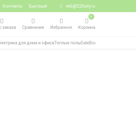
Контакты
Быстрый
ekb@220city.ru
0
с заказа
Сравнение
Избранное
Корзина
лектрика для дома и офиса
Теплые полы
Sale
Все категории