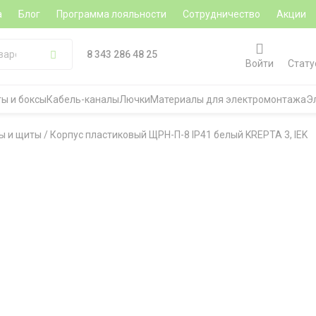
а
Блог
Программа лояльности
Сотрудничество
Акции
8 343 286 48 25
Войти
Стату
ы и боксы
Кабель-каналы
Лючки
Материалы для электромонтажа
Э
ы и щиты
/
Корпус пластиковый ЩРН-П-8 IP41 белый KREPTA 3, IEK