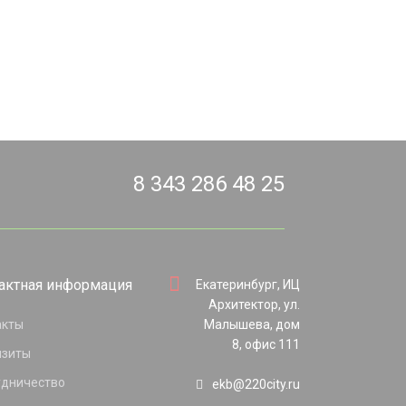
8 343 286 48 25
актная информация
Екатеринбург, ИЦ
Архитектор, ул.
акты
Малышева, дом
8, офис 111
изиты
удничество
ekb@220city.ru