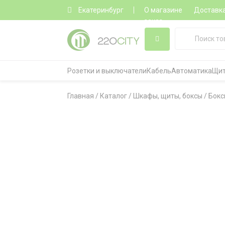
Екатеринбург
О магазине
Доставк
заказ
Розетки и выключатели
Кабель
Автоматика
Щит
Главная
/
Каталог
/
Шкафы, щиты, боксы
/
Бокс