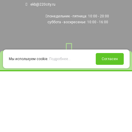
ekb@220city.ru
понедельник - пятница: 10:00 - 20:00
суббота - воскресенье: 10:00 - 16:00
0
Мы используем cookie.
Подробнее...
Согласен
Войти
Статус заказа
Сравнение
Избранное
Корзина
© 2008-2026 220city.ru - гипермаркет электрооборудования
Согласие на обработку персональных данных
Согласие на получение рекламно-информационных материалов