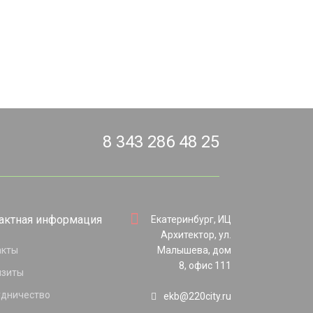
8 343 286 48 25
актная информация
Екатеринбург, ИЦ
Архитектор, ул.
акты
Малышева, дом
8, офис 111
изиты
удничество
ekb@220city.ru