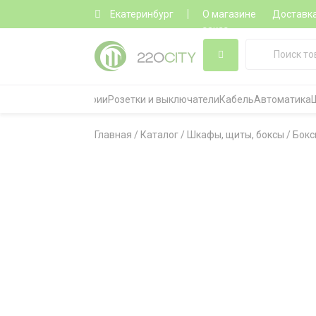
Екатеринбург
О магазине
Доставк
заказ
Все категории
Розетки и выключатели
Кабель
Автоматика
Главная
/
Каталог
/
Шкафы, щиты, боксы
/
Бокс