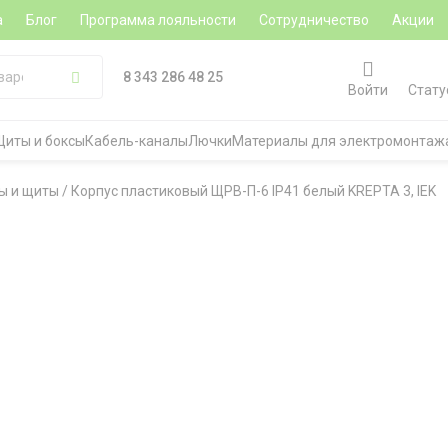
а
Блог
Программа лояльности
Сотрудничество
Акции
8 343 286 48 25
Войти
Стату
Щиты и боксы
Кабель-каналы
Лючки
Материалы для электромонтаж
ы и щиты
/
Корпус пластиковый ЩРВ-П-6 IP41 белый KREPTA 3, IEK