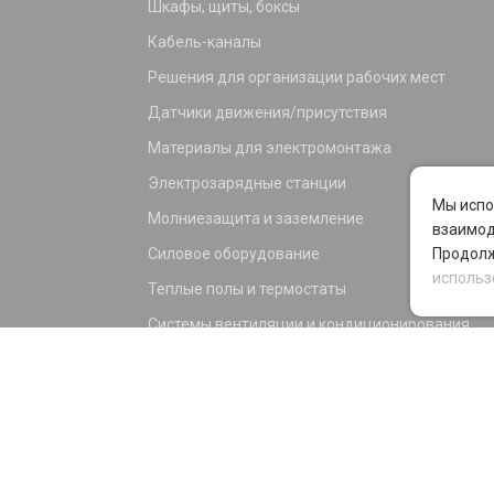
Шкафы, щиты, боксы
Кабель-каналы
Решения для организации рабочих мест
Датчики движения/присутствия
Материалы для электромонтажа
Электрозарядные станции
Мы испо
Молниезащита и заземление
взаимод
Силовое оборудование
Продолж
использ
Теплые полы и термостаты
Системы вентиляции и кондиционирования
Электрика для дома и офиса
Силовые разъемы
KNX оборудование
Светотехника