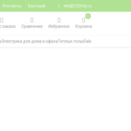
Контакты
Быстрый
ekb@220city.ru
0
с заказа
Сравнение
Избранное
Корзина
а
Электрика для дома и офиса
Теплые полы
Sale